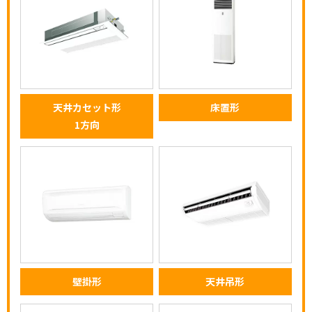
天井カセット形
床置形
1方向
壁掛形
天井吊形