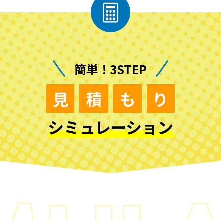
簡単！3STEP
見
積
も
り
シミュレーション