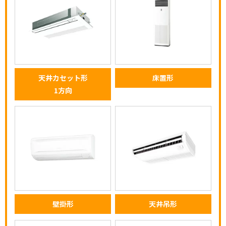
天井カセット形
床置形
1方向
壁掛形
天井吊形