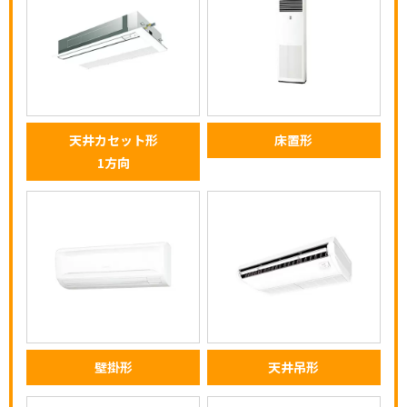
天井カセット形
床置形
1方向
壁掛形
天井吊形