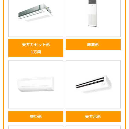
天井カセット形
床置形
1方向
壁掛形
天井吊形