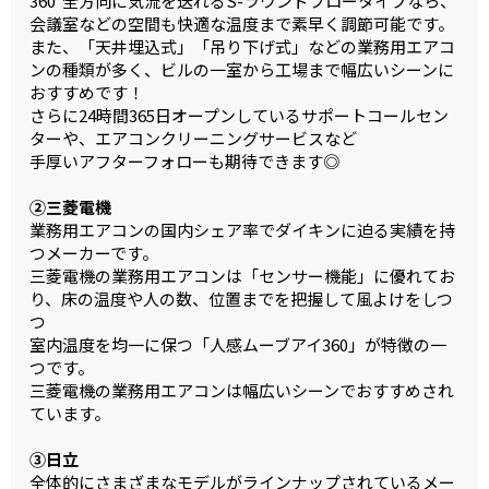
360°全方向に気流を送れるS-ラウンドフロータイプなら、
会議室などの空間も快適な温度まで素早く調節可能です。
また、「天井埋込式」「吊り下げ式」などの業務用エアコ
ンの種類が多く、ビルの一室から工場まで幅広いシーンに
おすすめです！
さらに24時間365日オープンしているサポートコールセン
ターや、エアコンクリーニングサービスなど
手厚いアフターフォローも期待できます◎
②三菱電機
業務用エアコンの国内シェア率でダイキンに迫る実績を持
つメーカーです。
三菱電機の業務用エアコンは「センサー機能」に優れてお
り、床の温度や人の数、位置までを把握して風よけをしつ
つ
室内温度を均一に保つ「人感ムーブアイ360」が特徴の一
つです。
三菱電機の業務用エアコンは幅広いシーンでおすすめされ
ています。
③日立
全体的にさまざまなモデルがラインナップされているメー